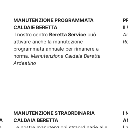
MANUTENZIONE PROGRAMMATA
P
CALDAIE BERETTA
Il
Il nostro centro
Beretta Service
può
Ar
attivare anche la manutezione
R
programmata annuale per rimanere a
norma.
Manutenzione Caldaia Beretta
Ardeatino
MANUTENZIONE STRAORDINARIA
I
A
CALDAIA BERETTA
A
e
Le nostre manutenzioni straordinarie alle
I 