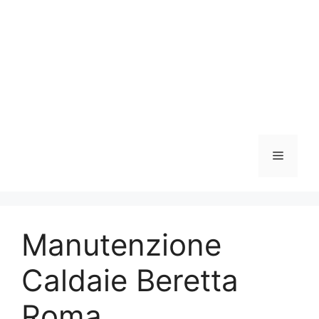
Vai
al
contenuto
Menu
Manutenzione
Caldaie Beretta
Roma