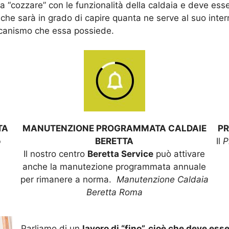
a “cozzare” con le funzionalità della caldaia e deve esse
o che sarà in grado di capire quanta ne serve al suo inte
eccanismo che essa possiede.
TA
MANUTENZIONE PROGRAMMATA CALDAIE
PR
o
BERETTA
Il
P
Il nostro centro
Beretta Service
può attivare
anche la manutezione programmata annuale
per rimanere a norma.
Manutenzione Caldaia
Beretta Roma
Parliamo di un
lavoro di “fino”, cioè che deve esse