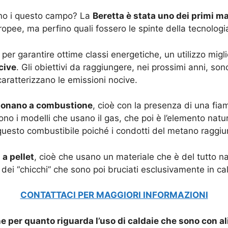
nno i questo campo? La
Beretta è stata uno dei primi m
opee, ma perfino quali fossero le spinte della tecnologi
 per garantire ottime classi energetiche, un utilizzo migli
cive
. Gli obiettivi da raggiungere, nei prossimi anni, so
caratterizzano le emissioni nocive.
nzionano a combustione
, cioè con la presenza di una fia
sono i modelli che usano il gas, che poi è l’elemento na
 questo combustibile poiché i condotti del metano raggiu
 a pellet
, cioè che usano un materiale che è del tutto na
 dei “chicchi” che sono poi bruciati esclusivamente in c
CONTATTACI PER MAGGIORI INFORMAZIONI
 per quanto riguarda l’uso di caldaie che sono con al