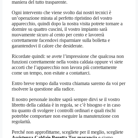
maniera del tutto trasparente.
Ogni intervento che viene svolto dai nostri tecnici è
un’operazione mirata al perfetto ripristino del vostro
apparecchio, quindi dopo la nostra visita potrete tornare a
dormire su quattro cuscini, il vostro impianto sarà
nuovamente sicuro al cento per cento e lavorerà
correttamente facendovi risparmiare sulla bolletta e
garantendovi il calore che desiderate.
Ricordate quindi: se avete l’impressione che qualcosa non
funzioni correttamente nella vostra caldaia oppure vi siete
accorti che l’apparecchio non lavora più correttamente
come un tempo, non esitate a contattarci.
Entro breve tempo dalla vostra chiamata saremo da voi per
risolvere la questione alla radice.
Il nostro personale inoltre saprà sempre dirvi se il vostro
libretto della caldaia è in regola, se c’è bisogno e in caso
tra quanto di svolgere i controlli ordinari e quali rischi
potrebbe comportare non eseguire la manutenzione con
regolarità.
Perché non approfittarne, scegliete per il meglio, scegliete
Assistenza Caldaie Beretta Tor marancia
e siamo