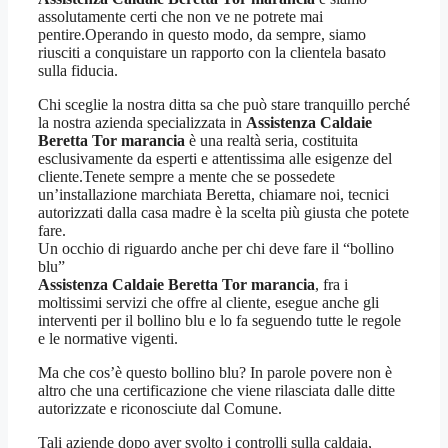
assolutamente certi che non ve ne potrete mai
pentire.Operando in questo modo, da sempre, siamo
riusciti a conquistare un rapporto con la clientela basato
sulla fiducia.
Chi sceglie la nostra ditta sa che può stare tranquillo perché
la nostra azienda specializzata in
Assistenza Caldaie
Beretta Tor marancia
è una realtà seria, costituita
esclusivamente da esperti e attentissima alle esigenze del
cliente.Tenete sempre a mente che se possedete
un’installazione marchiata Beretta, chiamare noi, tecnici
autorizzati dalla casa madre è la scelta più giusta che potete
fare.
Un occhio di riguardo anche per chi deve fare il “bollino
blu”
Assistenza Caldaie Beretta Tor marancia
, fra i
moltissimi servizi che offre al cliente, esegue anche gli
interventi per il bollino blu e lo fa seguendo tutte le regole
e le normative vigenti.
Ma che cos’è questo bollino blu? In parole povere non è
altro che una certificazione che viene rilasciata dalle ditte
autorizzate e riconosciute dal Comune.
Tali aziende dopo aver svolto i controlli sulla caldaia,