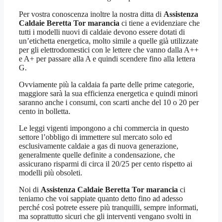
Per vostra conoscenza inoltre la nostra ditta di
Assistenza
Caldaie Beretta Tor marancia
ci tiene a evidenziare che
tutti i modelli nuovi di caldaie devono essere dotati di
un’etichetta energetica, molto simile a quelle già utilizzate
per gli elettrodomestici con le lettere che vanno dalla A++
e A+ per passare alla A e quindi scendere fino alla lettera
G.
Ovviamente più la caldaia fa parte delle prime categorie,
maggiore sarà la sua efficienza energetica e quindi minori
saranno anche i consumi, con scarti anche del 10 o 20 per
cento in bolletta.
Le leggi vigenti impongono a chi commercia in questo
settore l’obbligo di immettere sul mercato solo ed
esclusivamente caldaie a gas di nuova generazione,
generalmente quelle definite a condensazione, che
assicurano risparmi di circa il 20/25 per cento rispetto ai
modelli più obsoleti.
Noi di
Assistenza Caldaie Beretta Tor marancia
ci
teniamo che voi sappiate quanto detto fino ad adesso
perché così potrete essere più tranquilli, sempre informati,
ma soprattutto sicuri che gli interventi vengano svolti in