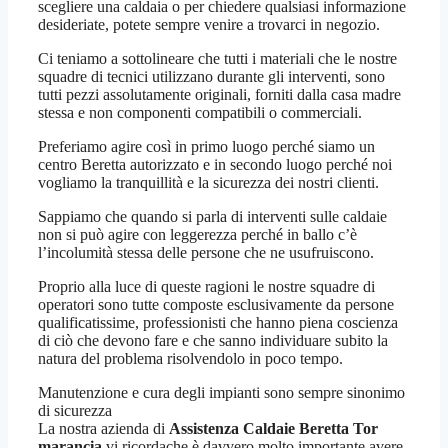
scegliere una caldaia o per chiedere qualsiasi informazione
desideriate, potete sempre venire a trovarci in negozio.
Ci teniamo a sottolineare che tutti i materiali che le nostre
squadre di tecnici utilizzano durante gli interventi, sono
tutti pezzi assolutamente originali, forniti dalla casa madre
stessa e non componenti compatibili o commerciali.
Preferiamo agire così in primo luogo perché siamo un
centro Beretta autorizzato e in secondo luogo perché noi
vogliamo la tranquillità e la sicurezza dei nostri clienti.
Sappiamo che quando si parla di interventi sulle caldaie
non si può agire con leggerezza perché in ballo c’è
l’incolumità stessa delle persone che ne usufruiscono.
Proprio alla luce di queste ragioni le nostre squadre di
operatori sono tutte composte esclusivamente da persone
qualificatissime, professionisti che hanno piena coscienza
di ciò che devono fare e che sanno individuare subito la
natura del problema risolvendolo in poco tempo.
Manutenzione e cura degli impianti sono sempre sinonimo
di sicurezza
La nostra azienda di
Assistenza Caldaie Beretta Tor
marancia
vi ricordache è davvero molto importante avere