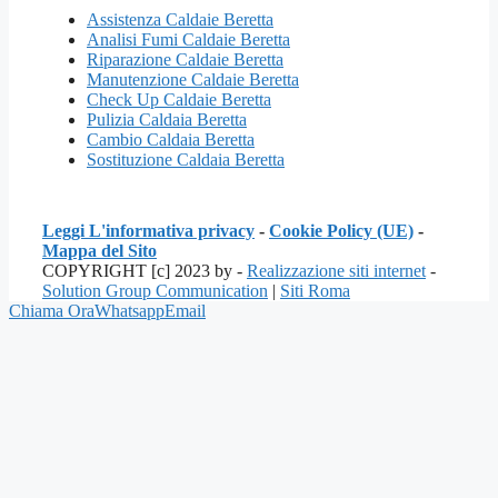
Assistenza Caldaie Beretta
Analisi Fumi Caldaie Beretta
Riparazione Caldaie Beretta
Manutenzione Caldaie Beretta
Check Up Caldaie Beretta
Pulizia Caldaia Beretta
Cambio Caldaia Beretta
Sostituzione Caldaia Beretta
Leggi L'informativa privacy
-
Cookie Policy (UE)
-
Mappa del Sito
COPYRIGHT [c] 2023 by -
Realizzazione siti internet
-
Solution Group Communication
|
Siti Roma
Chiama Ora
Whatsapp
Email