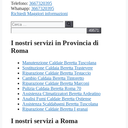
Telefono:
3667320395
Whatsapp:
3667320395
Richiedi Maggiori informazioni
Ricerca
per:
I nostri servizi in Provincia di
Roma
Manutenzione Caldaie Beretta Tuscolana
Sostituzione Caldaia Beretta Trastevere
Riparazione Caldaie Beretta Testaccio
Cambio Caldaia Beretta Tintoretto
Riparazione Caldaie Beretta Marconi
Pulizia Caldaia Beretta Roma 70
Assistenza Climatizzatori Beretta Ardeatino
Analisi Fumi Caldaie Beretta Ostiense
Assistenza Scaldabagni Beretta Tuscolana
Riparazione Caldaie Beretta I granai
I nostri servizi a Roma