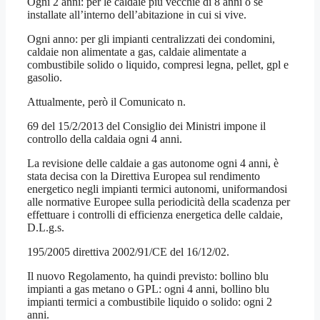
Ogni 2 anni: per le caldaie più vecchie di 8 anni o se
installate all’interno dell’abitazione in cui si vive.
Ogni anno: per gli impianti centralizzati dei condomini,
caldaie non alimentate a gas, caldaie alimentate a
combustibile solido o liquido, compresi legna, pellet, gpl e
gasolio.
Attualmente, però il Comunicato n.
69 del 15/2/2013 del Consiglio dei Ministri impone il
controllo della caldaia ogni 4 anni.
La revisione delle caldaie a gas autonome ogni 4 anni, è
stata decisa con la Direttiva Europea sul rendimento
energetico negli impianti termici autonomi, uniformandosi
alle normative Europee sulla periodicità della scadenza per
effettuare i controlli di efficienza energetica delle caldaie,
D.L.g.s.
195/2005 direttiva 2002/91/CE del 16/12/02.
Il nuovo Regolamento, ha quindi previsto: bollino blu
impianti a gas metano o GPL: ogni 4 anni, bollino blu
impianti termici a combustibile liquido o solido: ogni 2
anni.