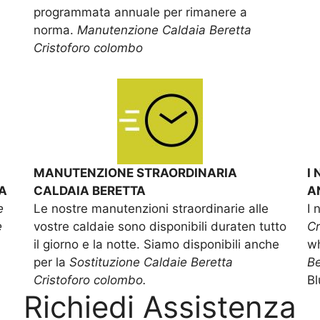
programmata annuale per rimanere a
norma.
Manutenzione Caldaia Beretta
Cristoforo colombo
MANUTENZIONE STRAORDINARIA
I
A
CALDAIA BERETTA
A
e
Le nostre manutenzioni straordinarie alle
I 
e
vostre caldaie sono disponibili duraten tutto
Cr
il giorno e la notte. Siamo disponibili anche
wh
per la
Sostituzione Caldaie Beretta
Be
Cristoforo colombo.
Bl
Richiedi Assistenza