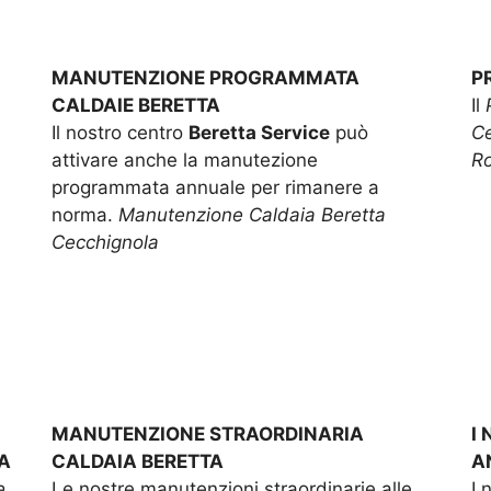
MANUTENZIONE PROGRAMMATA
P
CALDAIE BERETTA
Il
Il nostro centro
Beretta Service
può
Ce
attivare anche la manutezione
R
programmata annuale per rimanere a
norma.
Manutenzione Caldaia Beretta
Cecchignola
MANUTENZIONE STRAORDINARIA
I
A
CALDAIA BERETTA
A
e
Le nostre manutenzioni straordinarie alle
I 