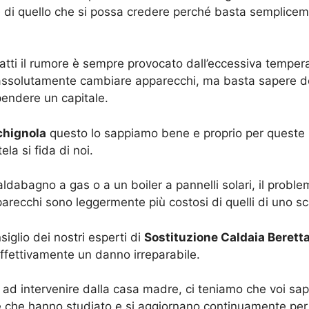
 di quello che si possa credere perché basta semplicemen
tti il rumore è sempre provocato dall’eccessiva temperat
assolutamente cambiare apparecchi, ma basta sapere dov
pendere un capitale.
chignola
questo lo sappiamo bene e proprio per queste r
ela si fida di noi.
aldabagno a gas o a un boiler a pannelli solari, il probl
arecchi sono leggermente più costosi di quelli di uno sc
siglio dei nostri esperti di
Sostituzione Caldaia Berett
effettivamente un danno irreparabile.
ad intervenire dalla casa madre, ci teniamo che voi sappia
che hanno studiato e si aggiornano continuamente per g