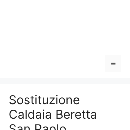
Vai
al
contenuto
Menu
Sostituzione
Caldaia Beretta
San Paolo