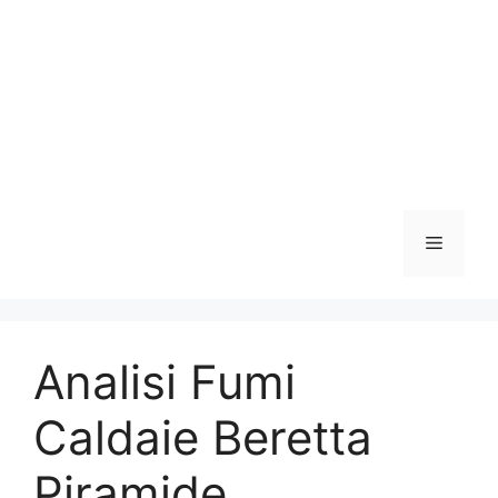
Vai
al
contenuto
Menu
Analisi Fumi
Caldaie Beretta
Piramide