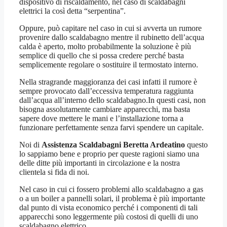
dispositivo di riscaldamento, nel caso di scaldabagni
elettrici la così detta “serpentina”.
Oppure, può capitare nel caso in cui si avverta un rumore
provenire dallo scaldabagno mentre il rubinetto dell’acqua
calda è aperto, molto probabilmente la soluzione è più
semplice di quello che si possa credere perché basta
semplicemente regolare o sostituire il termostato interno.
Nella stragrande maggioranza dei casi infatti il rumore è
sempre provocato dall’eccessiva temperatura raggiunta
dall’acqua all’interno dello scaldabagno.In questi casi, non
bisogna assolutamente cambiare apparecchi, ma basta
sapere dove mettere le mani e l’installazione torna a
funzionare perfettamente senza farvi spendere un capitale.
Noi di
Assistenza Scaldabagni Beretta Ardeatino
questo
lo sappiamo bene e proprio per queste ragioni siamo una
delle ditte più importanti in circolazione e la nostra
clientela si fida di noi.
Nel caso in cui ci fossero problemi allo scaldabagno a gas
o a un boiler a pannelli solari, il problema è più importante
dal punto di vista economico perché i componenti di tali
apparecchi sono leggermente più costosi di quelli di uno
scaldabagno elettrico.