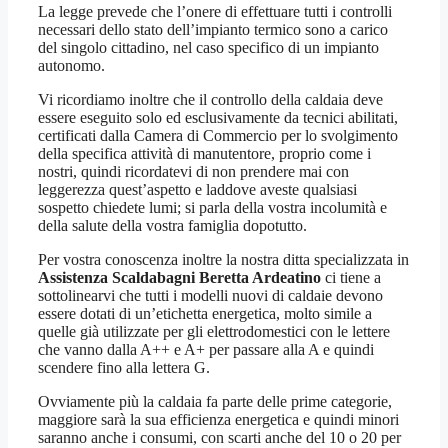
La legge prevede che l’onere di effettuare tutti i controlli
necessari dello stato dell’impianto termico sono a carico
del singolo cittadino, nel caso specifico di un impianto
autonomo.
Vi ricordiamo inoltre che il controllo della caldaia deve
essere eseguito solo ed esclusivamente da tecnici abilitati,
certificati dalla Camera di Commercio per lo svolgimento
della specifica attività di manutentore, proprio come i
nostri, quindi ricordatevi di non prendere mai con
leggerezza quest’aspetto e laddove aveste qualsiasi
sospetto chiedete lumi; si parla della vostra incolumità e
della salute della vostra famiglia dopotutto.
Per vostra conoscenza inoltre la nostra ditta specializzata in
Assistenza Scaldabagni Beretta Ardeatino
ci tiene a
sottolinearvi che tutti i modelli nuovi di caldaie devono
essere dotati di un’etichetta energetica, molto simile a
quelle già utilizzate per gli elettrodomestici con le lettere
che vanno dalla A++ e A+ per passare alla A e quindi
scendere fino alla lettera G.
Ovviamente più la caldaia fa parte delle prime categorie,
maggiore sarà la sua efficienza energetica e quindi minori
saranno anche i consumi, con scarti anche del 10 o 20 per