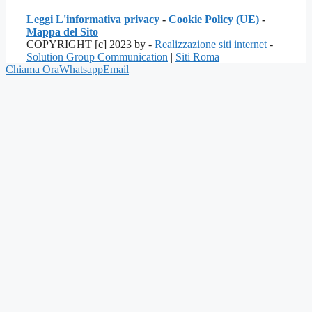
Leggi L'informativa privacy
-
Cookie Policy (UE)
-
Mappa del Sito
COPYRIGHT [c] 2023 by -
Realizzazione siti internet
-
Solution Group Communication
|
Siti Roma
Chiama Ora
Whatsapp
Email