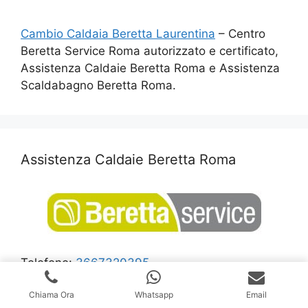
Cambio Caldaia Beretta Laurentina
– Centro
Beretta Service Roma autorizzato e certificato,
Assistenza Caldaie Beretta Roma e Assistenza
Scaldabagno Beretta Roma.
Assistenza Caldaie Beretta Roma
Telefono:
3667320395
Whatsapp:
3667320395
Chiama Ora
Whatsapp
Email
Richiedi Maggiori informazioni