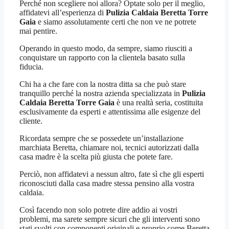
Perché non scegliere noi allora? Optate solo per il meglio,
affidatevi all’esperienza di
Pulizia Caldaia Beretta Torre
Gaia
e siamo assolutamente certi che non ve ne potrete
mai pentire.
Operando in questo modo, da sempre, siamo riusciti a
conquistare un rapporto con la clientela basato sulla
fiducia.
Chi ha a che fare con la nostra ditta sa che può stare
tranquillo perché la nostra azienda specializzata in
Pulizia
Caldaia Beretta Torre Gaia
è una realtà seria, costituita
esclusivamente da esperti e attentissima alle esigenze del
cliente.
Ricordata sempre che se possedete un’installazione
marchiata Beretta, chiamare noi, tecnici autorizzati dalla
casa madre è la scelta più giusta che potete fare.
Perciò, non affidatevi a nessun altro, fate sì che gli esperti
riconosciuti dalla casa madre stessa pensino alla vostra
caldaia.
Così facendo non solo potrete dire addio ai vostri
problemi, ma sarete sempre sicuri che gli interventi sono
stati svolti con componenti originali e proprio come Beretta