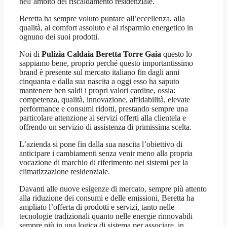
nell’ambito del riscaldamento residenziale.
Beretta ha sempre voluto puntare all’eccellenza, alla
qualità, al comfort assoluto e al risparmio energetico in
ognuno dei suoi prodotti.
Noi di
Pulizia Caldaia Beretta Torre Gaia
questo lo
sappiamo bene, proprio perché questo importantissimo
brand è presente sul mercato italiano fin dagli anni
cinquanta e dalla sua nascita a oggi esso ha saputo
mantenere ben saldi i propri valori cardine, ossia:
competenza, qualità, innovazione, affidabilità, elevate
performance e consumi ridotti, prestando sempre una
particolare attenzione ai servizi offerti alla clientela e
offrendo un servizio di assistenza di primissima scelta.
L’azienda si pone fin dalla sua nascita l’obiettivo di
anticipare i cambiamenti senza venir meno alla propria
vocazione di marchio di riferimento nei sistemi per la
climatizzazione residenziale.
Davanti alle nuove esigenze di mercato, sempre più attento
alla riduzione dei consumi e delle emissioni, Beretta ha
ampliato l’offerta di prodotti e servizi, tanto nelle
tecnologie tradizionali quanto nelle energie rinnovabili
sempre più in una logica di sistema per associare, in