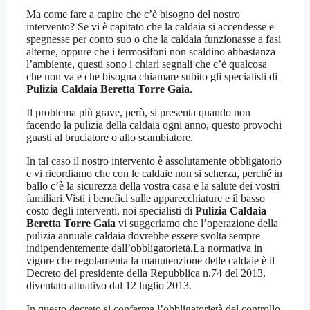
Ma come fare a capire che c’è bisogno del nostro
intervento? Se vi è capitato che la caldaia si accendesse e
spegnesse per conto suo o che la caldaia funzionasse a fasi
alterne, oppure che i termosifoni non scaldino abbastanza
l’ambiente, questi sono i chiari segnali che c’è qualcosa
che non va e che bisogna chiamare subito gli specialisti di
Pulizia Caldaia Beretta Torre Gaia
.
Il problema più grave, però, si presenta quando non
facendo la pulizia della caldaia ogni anno, questo provochi
guasti al bruciatore o allo scambiatore.
In tal caso il nostro intervento è assolutamente obbligatorio
e vi ricordiamo che con le caldaie non si scherza, perché in
ballo c’è la sicurezza della vostra casa e la salute dei vostri
familiari.Visti i benefici sulle apparecchiature e il basso
costo degli interventi, noi specialisti di
Pulizia Caldaia
Beretta Torre Gaia
vi suggeriamo che l’operazione della
pulizia annuale caldaia dovrebbe essere svolta sempre
indipendentemente dall’obbligatorietà.La normativa in
vigore che regolamenta la manutenzione delle caldaie è il
Decreto del presidente della Repubblica n.74 del 2013,
diventato attuativo dal 12 luglio 2013.
In questo decreto si conferma l’obbligatorietà del controllo