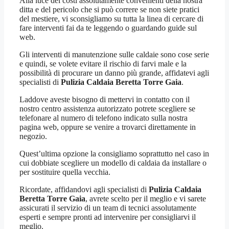
Alla luce dei costi assolutamente convenienti della nostra
ditta e del pericolo che si può correre se non siete pratici
del mestiere, vi sconsigliamo su tutta la linea di cercare di
fare interventi fai da te leggendo o guardando guide sul
web.
Gli interventi di manutenzione sulle caldaie sono cose serie
e quindi, se volete evitare il rischio di farvi male e la
possibilità di procurare un danno più grande, affidatevi agli
specialisti di
Pulizia Caldaia Beretta Torre Gaia
.
Laddove aveste bisogno di mettervi in contatto con il
nostro centro assistenza autorizzato potrete scegliere se
telefonare al numero di telefono indicato sulla nostra
pagina web, oppure se venire a trovarci direttamente in
negozio.
Quest’ultima opzione la consigliamo soprattutto nel caso in
cui dobbiate scegliere un modello di caldaia da installare o
per sostituire quella vecchia.
Ricordate, affidandovi agli specialisti di
Pulizia Caldaia
Beretta Torre Gaia
, avrete scelto per il meglio e vi sarete
assicurati il servizio di un team di tecnici assolutamente
esperti e sempre pronti ad intervenire per consigliarvi il
meglio.