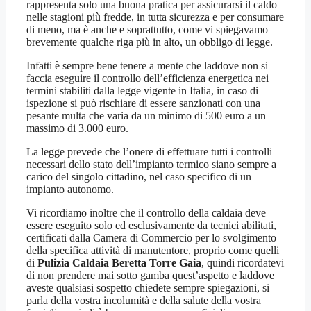
rappresenta solo una buona pratica per assicurarsi il caldo
nelle stagioni più fredde, in tutta sicurezza e per consumare
di meno, ma è anche e soprattutto, come vi spiegavamo
brevemente qualche riga più in alto, un obbligo di legge.
Infatti è sempre bene tenere a mente che laddove non si
faccia eseguire il controllo dell’efficienza energetica nei
termini stabiliti dalla legge vigente in Italia, in caso di
ispezione si può rischiare di essere sanzionati con una
pesante multa che varia da un minimo di 500 euro a un
massimo di 3.000 euro.
La legge prevede che l’onere di effettuare tutti i controlli
necessari dello stato dell’impianto termico siano sempre a
carico del singolo cittadino, nel caso specifico di un
impianto autonomo.
Vi ricordiamo inoltre che il controllo della caldaia deve
essere eseguito solo ed esclusivamente da tecnici abilitati,
certificati dalla Camera di Commercio per lo svolgimento
della specifica attività di manutentore, proprio come quelli
di
Pulizia Caldaia Beretta Torre Gaia
, quindi ricordatevi
di non prendere mai sotto gamba quest’aspetto e laddove
aveste qualsiasi sospetto chiedete sempre spiegazioni, si
parla della vostra incolumità e della salute della vostra