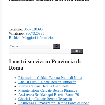
Telefono:
3667320395
Whatsapp:
3667320395
Richiedi Maggiori informazioni
Ricerca
per:
I nostri servizi in Provincia di
Roma
Riparazione Caldaie Beretta Ponte di Nona
Analisi Fumi Caldaie Beretta Tintoretto
Pulizia Caldaia Beretta Giardinetti
Manutenzione Caldaie Beretta Piramide
Assistenza Scaldabagni Beretta Roma 70
Check Up Caldaie Beretta Testaccio
Assistenza Climatizzatori Beretta Ponte di Nona