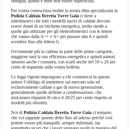
famiglia, quindi è bene non essere superficiali.
Per vostra conoscenza inoltre la nostra ditta specializzata in
Pulizia Caldaia Beretta Torre Gaia
ci tiene a
sottolinearvi che tutti i modelli nuovi di caldaie devono
essere dotati di un’etichetta energetica, molto simile a
quelle già utilizzate per gli elettrodomestici con le lettere
che vanno dalla A++ e A+ per passare alla A e quindi
scendere fino alla lettera G.
Ovviamente più la caldaia fa parte delle prime categorie,
maggiore sarà la sua efficienza energetica e quindi minori
saranno anche i consumi, con scarti anche del 10 o 20 per
cento di risparmio sulla vostra bolletta.
Le leggi vigenti impongono a chi commercia in questo
settore l’obbligo di immettere sul mercato solo ed
esclusivamente caldaie a gas di nuova generazione,
generalmente quelle definite a condensazione, che
assicurano risparmi di circa il 20/25 per cento rispetto ai
modelli più obsoleti.
Noi di
Pulizia Caldaia Beretta Torre Gaia
ci teniamo
che voi sappiate quanto detto fino ad adesso perché così
potrete essere più tranquilli, sempre informati, ma
soprattutto sicuri che i lavori vengano svolti in maniera del