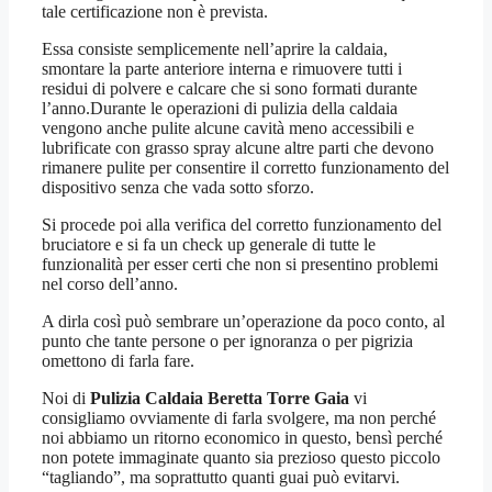
tale certificazione non è prevista.
Essa consiste semplicemente nell’aprire la caldaia,
smontare la parte anteriore interna e rimuovere tutti i
residui di polvere e calcare che si sono formati durante
l’anno.Durante le operazioni di pulizia della caldaia
vengono anche pulite alcune cavità meno accessibili e
lubrificate con grasso spray alcune altre parti che devono
rimanere pulite per consentire il corretto funzionamento del
dispositivo senza che vada sotto sforzo.
Si procede poi alla verifica del corretto funzionamento del
bruciatore e si fa un check up generale di tutte le
funzionalità per esser certi che non si presentino problemi
nel corso dell’anno.
A dirla così può sembrare un’operazione da poco conto, al
punto che tante persone o per ignoranza o per pigrizia
omettono di farla fare.
Noi di
Pulizia Caldaia Beretta Torre Gaia
vi
consigliamo ovviamente di farla svolgere, ma non perché
noi abbiamo un ritorno economico in questo, bensì perché
non potete immaginate quanto sia prezioso questo piccolo
“tagliando”, ma soprattutto quanti guai può evitarvi.