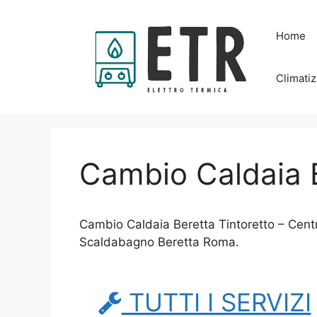
Vai
al
Home
contenuto
Climatiz
Cambio Caldaia B
Cambio Caldaia Beretta Tintoretto – Cent
Scaldabagno Beretta Roma.
TUTTI I SERVIZI