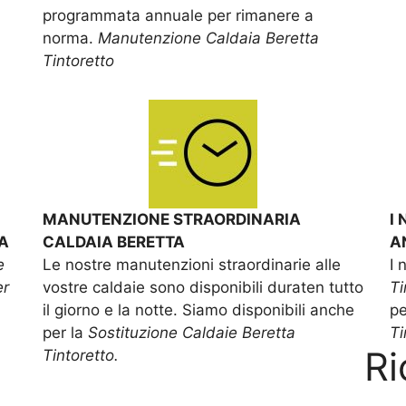
programmata annuale per rimanere a
norma.
Manutenzione Caldaia Beretta
Tintoretto
MANUTENZIONE STRAORDINARIA
I
A
CALDAIA BERETTA
A
e
Le nostre manutenzioni straordinarie alle
I 
er
vostre caldaie sono disponibili duraten tutto
Ti
il giorno e la notte. Siamo disponibili anche
pe
per la
Sostituzione Caldaie Beretta
Ti
Ri
Tintoretto.