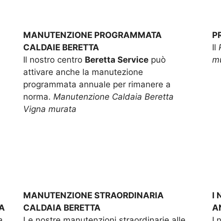
MANUTENZIONE PROGRAMMATA
P
CALDAIE BERETTA
Il
Il nostro centro
Beretta Service
può
mu
attivare anche la manutezione
programmata annuale per rimanere a
norma.
Manutenzione Caldaia Beretta
Vigna murata
MANUTENZIONE STRAORDINARIA
I
A
CALDAIA BERETTA
A
e
Le nostre manutenzioni straordinarie alle
I 