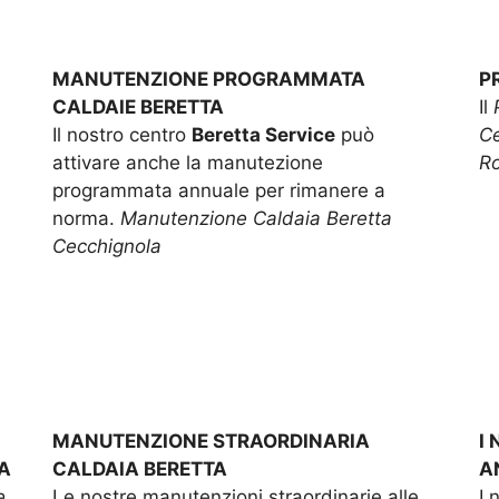
MANUTENZIONE PROGRAMMATA
P
CALDAIE BERETTA
Il
Il nostro centro
Beretta Service
può
Ce
attivare anche la manutezione
R
programmata annuale per rimanere a
norma.
Manutenzione Caldaia Beretta
Cecchignola
MANUTENZIONE STRAORDINARIA
I
A
CALDAIA BERETTA
A
e
Le nostre manutenzioni straordinarie alle
I 