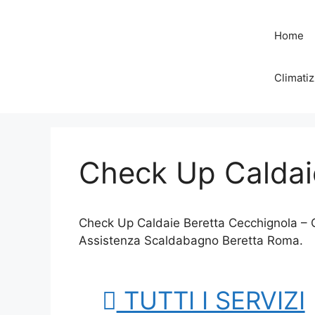
Vai
al
Home
contenuto
Climatiz
Check Up Caldai
Check Up Caldaie Beretta Cecchignola – C
Assistenza Scaldabagno Beretta Roma.
TUTTI I SERVIZI