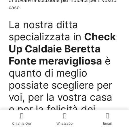
di trovare la soluzione più indicata per il vostro
caso.
La nostra ditta
specializzata in
Check
Up Caldaie Beretta
Fonte meravigliosa
è
quanto di meglio
possiate scegliere per
voi, per la vostra casa
e per la felicità dei
vostri familiari.
Chiama Ora
Whatsapp
Email