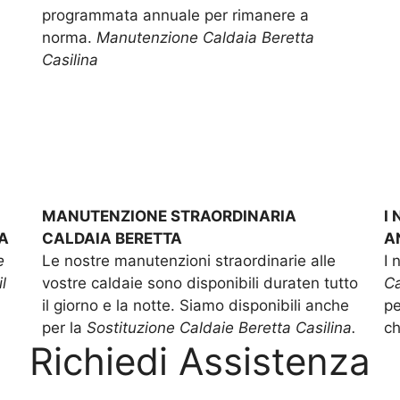
programmata annuale per rimanere a
norma.
Manutenzione Caldaia Beretta
Casilina
MANUTENZIONE STRAORDINARIA
I
A
CALDAIA BERETTA
A
e
Le nostre manutenzioni straordinarie alle
I 
l
vostre caldaie sono disponibili duraten tutto
Ca
il giorno e la notte. Siamo disponibili anche
pe
per la
Sostituzione Caldaie Beretta Casilina.
ch
Richiedi Assistenza