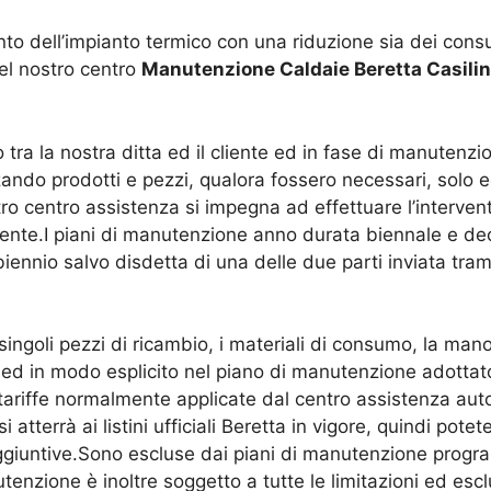
to dell’impianto termico con una riduzione sia dei cons
el nostro centro
Manutenzione Caldaie Beretta Casili
 tra la nostra ditta ed il cliente ed in fase di manutenzi
zzando prodotti e pezzi, qualora fossero necessari, solo
tro centro assistenza si impegna ad effettuare l’interve
iente.I piani di manutenzione anno durata biennale e dec
biennio salvo disdetta di una delle due parti inviata tr
ingoli pezzi di ricambio, i materiali di consumo, la manodo
d in modo esplicito nel piano di manutenzione adottato,
tariffe normalmente applicate dal centro assistenza autor
si atterrà ai listini ufficiali Beretta in vigore, quindi po
ggiuntive.Sono escluse dai piani di manutenzione program
tenzione è inoltre soggetto a tutte le limitazioni ed escl