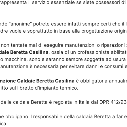
rappresenta il servizio essenziale se siete possessori d’
nde “anonime” potrete essere infatti sempre certi che il 
e vuole e soprattutto in base alla progettazione origina
non tentate mai di eseguire manutenzioni o riparazioni s
aie Beretta Casilina
, ossia di un professionista abilita
o macchine, sono e saranno sempre soggette ad usura c
anutenzione è necessaria per evitare danni e consumi ec
zione Caldaie Beretta Casilina
è obbligatoria annual
tto sul libretto d’impianto termico.
delle caldaie Beretta è regolata in Italia dai DPR 412/9
e obbligano il responsabile della caldaia Beretta a far
ica.