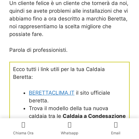
Un cliente felice è un cliente che tornerà da noi,
quindi se avete problemi alle installazioni che vi
abbiamo fino a ora descritto a marchio Beretta,
noi rappresentiamo la scelta migliore che
possiate fare.
Parola di professionisti.
Ecco tutti i link utili per la tua Caldaia
Beretta:
BERETTACLIMA.IT
il sito ufficiale
beretta.
Trova il modello della tua nuova
caldaia tra le
Caldaia a Condesazione
Beretta
qui
Trova il modello della tua
Caldaia
Chiama Ora
Whatsapp
Email