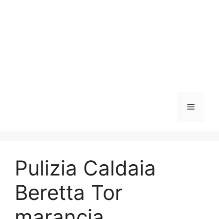
Vai
al
contenuto
Menu
Pulizia Caldaia
Beretta Tor
marancia