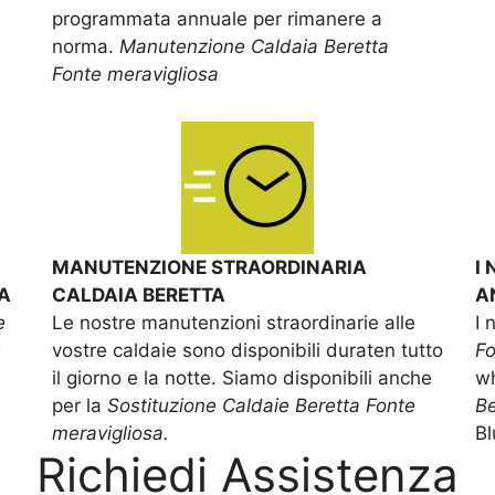
programmata annuale per rimanere a
norma.
Manutenzione Caldaia Beretta
Fonte meravigliosa
MANUTENZIONE STRAORDINARIA
I
A
CALDAIA BERETTA
A
e
Le nostre manutenzioni straordinarie alle
I 
e
vostre caldaie sono disponibili duraten tutto
Fo
il giorno e la notte. Siamo disponibili anche
wh
per la
Sostituzione Caldaie Beretta Fonte
Be
meravigliosa.
Bl
Richiedi Assistenza