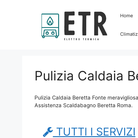
Vai
al
Home
contenuto
Climatiz
Pulizia Caldaia 
Pulizia Caldaia Beretta Fonte meraviglios
Assistenza Scaldabagno Beretta Roma.
TUTTI I SERVIZI