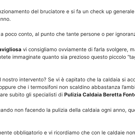
unzionamento del bruciatore e si fa un check up generale d
anno.
a poco conto, al punto che tante persone o per ignoranza
avigliosa
vi consigliamo ovviamente di farla svolgere, 
tete immaginate quanto sia prezioso questo piccolo “tag
 nostro intervento? Se vi è capitato che la caldaia si 
 oppure che i termosifoni non scaldino abbastanza l’ambie
e subito gli specialisti di
Pulizia Caldaia Beretta Fon
uando non facendo la pulizia della caldaia ogni anno, que
mente obbligatorio e vi ricordiamo che con le caldaie non 