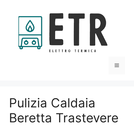
Vai
al
contenuto
Menu
Pulizia Caldaia
Beretta Trastevere