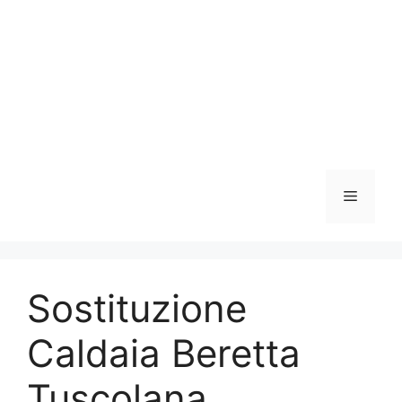
Vai
al
contenuto
Menu
Sostituzione
Caldaia Beretta
Tuscolana