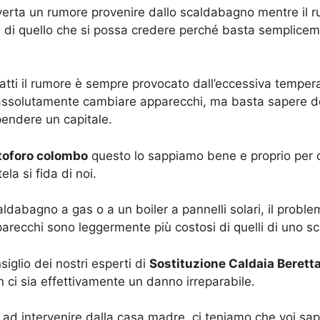
vverta un rumore provenire dallo scaldabagno mentre il r
 di quello che si possa credere perché basta semplicemen
tti il rumore è sempre provocato dall’eccessiva temperat
assolutamente cambiare apparecchi, ma basta sapere dov
pendere un capitale.
stoforo colombo
questo lo sappiamo bene e proprio per q
ela si fida di noi.
aldabagno a gas o a un boiler a pannelli solari, il probl
arecchi sono leggermente più costosi di quelli di uno sc
siglio dei nostri esperti di
Sostituzione Caldaia Berett
 ci sia effettivamente un danno irreparabile.
ad intervenire dalla casa madre, ci teniamo che voi sappia