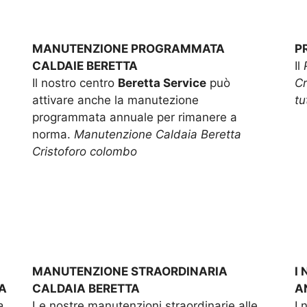
MANUTENZIONE PROGRAMMATA
P
CALDAIE BERETTA
Il
Il nostro centro
Beretta Service
può
Cr
attivare anche la manutezione
tu
programmata annuale per rimanere a
norma.
Manutenzione Caldaia Beretta
Cristoforo colombo
MANUTENZIONE STRAORDINARIA
I
A
CALDAIA BERETTA
A
e
Le nostre manutenzioni straordinarie alle
I 