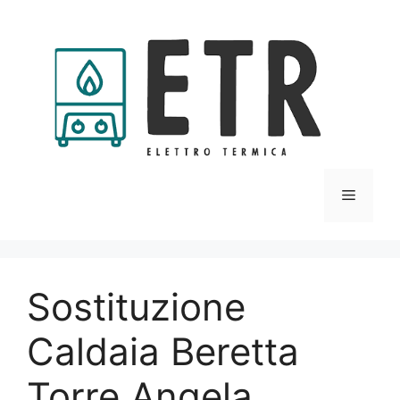
Vai
al
contenuto
Menu
Sostituzione
Caldaia Beretta
Torre Angela