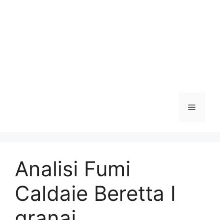
Vai
al
contenuto
Menu
Analisi Fumi
Caldaie Beretta I
granai