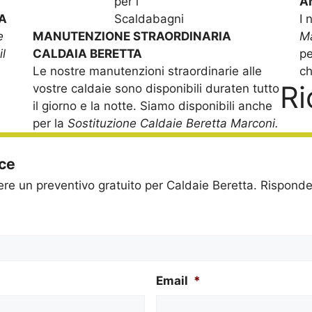
A
A
I 
e
MANUTENZIONE STRAORDINARIA
M
il
CALDAIA BERETTA
pe
Le nostre manutenzioni straordinarie alle
ch
Ri
vostre caldaie sono disponibili duraten tutto
il giorno e la notte. Siamo disponibili anche
per la
Sostituzione Caldaie Beretta Marconi.
ice
dere un preventivo gratuito per Caldaie Beretta. Rispon
Email
*