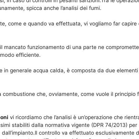
i, in caso di controlli in pesanti sanzioni.Tra le operazion
namente, spicca anche l’analisi dei fumi.
ste, come e quando va effettuata, vi vogliamo far capire
 il mancato funzionamento di una parte ne compromette 
n modo efficiente.
 in generale acqua calda, è composta da due elementi es
i la combustione che, ovviamente, come vuole il principio 
coni
vi ricordiamo che l’analisi è un’operazione che rientra 
ssimi stabiliti dalla normativa vigente (DPR 74/2013) per
 dall’impianto.Il controllo va effettuato esclusivamente 