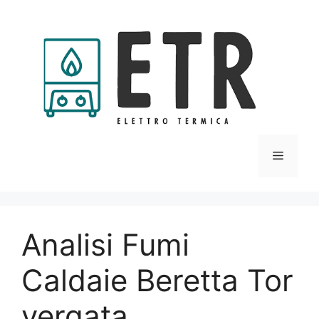
Vai
al
contenuto
Menu
Analisi Fumi
Caldaie Beretta Tor
vergata