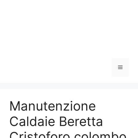
Vai
al
contenuto
Menu
Manutenzione
Caldaie Beretta
Cristoforo colombo