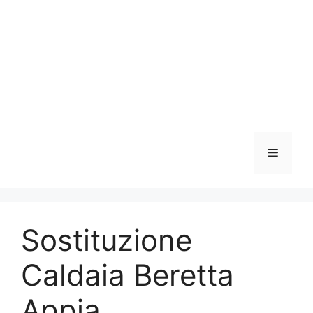
Vai
al
contenuto
Menu
Sostituzione
Caldaia Beretta
Appia