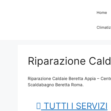
Vai
al
Home
contenuto
Climatiz
Riparazione Cald
Riparazione Caldaie Beretta Appia – Cent
Scaldabagno Beretta Roma.
TUTTI I SERVIZI