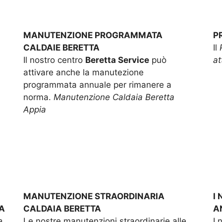
MANUTENZIONE PROGRAMMATA
P
CALDAIE BERETTA
Il
Il nostro centro
Beretta Service
può
at
attivare anche la manutezione
programmata annuale per rimanere a
norma.
Manutenzione Caldaia Beretta
Appia
MANUTENZIONE STRAORDINARIA
I
A
CALDAIA BERETTA
A
e
Le nostre manutenzioni straordinarie alle
I 