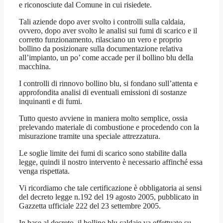
e riconosciute dal Comune in cui risiedete.
Tali aziende dopo aver svolto i controlli sulla caldaia,
ovvero, dopo aver svolto le analisi sui fumi di scarico e il
corretto funzionamento, rilasciano un vero e proprio
bollino da posizionare sulla documentazione relativa
all’impianto, un po’ come accade per il bollino blu della
macchina.
I controlli di rinnovo bollino blu, si fondano sull’attenta e
approfondita analisi di eventuali emissioni di sostanze
inquinanti e di fumi.
Tutto questo avviene in maniera molto semplice, ossia
prelevando materiale di combustione e procedendo con la
misurazione tramite una speciale attrezzatura.
Le soglie limite dei fumi di scarico sono stabilite dalla
legge, quindi il nostro intervento è necessario affinché essa
venga rispettata.
Vi ricordiamo che tale certificazione è obbligatoria ai sensi
del decreto legge n.192 del 19 agosto 2005, pubblicato in
Gazzetta ufficiale 222 del 23 settembre 2005.
In base al decreto, il bollino blu caldaie va effettuato su