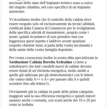
necessari dello stato dell’impianto termico sono a carico
del singolo cittadino, nel caso specifico di un impianto
autonomo.
Vi ricordiamo inoltre che il controllo della caldaia deve
essere eseguito solo ed esclusivamente da tecnici abilitati,
certificati dalla Camera di Commercio per lo svolgimento
della specifica attività di manutentore, proprio come i
nostri, quindi ricordatevi di non prendere mai con
leggerezza quest’aspetto e laddove aveste qualsiasi
sospetto chiedete lumi; si parla della vostra incolumità e
della salute della vostra famiglia dopotutto.
Per vostra conoscenza inoltre la nostra ditta specializzata in
Sostituzione Caldaia Beretta Ardeatino
ci tiene a
sottolinearvi che tutti i modelli nuovi di caldaie devono
essere dotati di un’etichetta energetica, molto simile a
quelle già utilizzate per gli elettrodomestici con le lettere
che vanno dalla A++ e A+ per passare alla A e quindi
scendere fino alla lettera G.
Ovviamente più la caldaia fa parte delle prime categorie,
maggiore sarà la sua efficienza energetica e quindi minori
saranno anche i consumi, con scarti anche del 10 o 20 per
cento in bolletta.