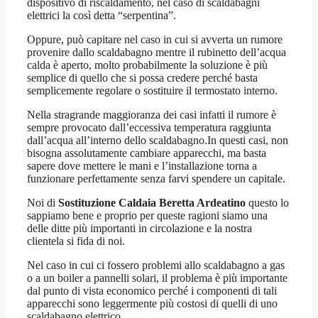
dispositivo di riscaldamento, nel caso di scaldabagni
elettrici la così detta “serpentina”.
Oppure, può capitare nel caso in cui si avverta un rumore
provenire dallo scaldabagno mentre il rubinetto dell’acqua
calda è aperto, molto probabilmente la soluzione è più
semplice di quello che si possa credere perché basta
semplicemente regolare o sostituire il termostato interno.
Nella stragrande maggioranza dei casi infatti il rumore è
sempre provocato dall’eccessiva temperatura raggiunta
dall’acqua all’interno dello scaldabagno.In questi casi, non
bisogna assolutamente cambiare apparecchi, ma basta
sapere dove mettere le mani e l’installazione torna a
funzionare perfettamente senza farvi spendere un capitale.
Noi di
Sostituzione Caldaia Beretta Ardeatino
questo lo
sappiamo bene e proprio per queste ragioni siamo una
delle ditte più importanti in circolazione e la nostra
clientela si fida di noi.
Nel caso in cui ci fossero problemi allo scaldabagno a gas
o a un boiler a pannelli solari, il problema è più importante
dal punto di vista economico perché i componenti di tali
apparecchi sono leggermente più costosi di quelli di uno
scaldabagno elettrico.