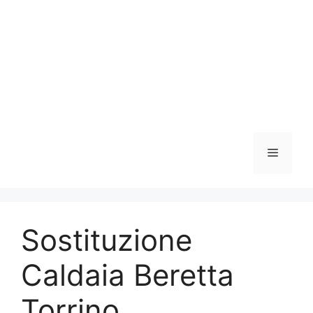
Vai
al
contenuto
Menu
Sostituzione
Caldaia Beretta
Torrino