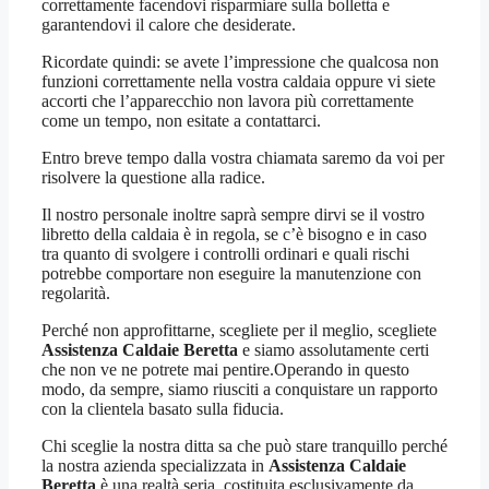
correttamente facendovi risparmiare sulla bolletta e
garantendovi il calore che desiderate.
Ricordate quindi: se avete l’impressione che qualcosa non
funzioni correttamente nella vostra caldaia oppure vi siete
accorti che l’apparecchio non lavora più correttamente
come un tempo, non esitate a contattarci.
Entro breve tempo dalla vostra chiamata saremo da voi per
risolvere la questione alla radice.
Il nostro personale inoltre saprà sempre dirvi se il vostro
libretto della caldaia è in regola, se c’è bisogno e in caso
tra quanto di svolgere i controlli ordinari e quali rischi
potrebbe comportare non eseguire la manutenzione con
regolarità.
Perché non approfittarne, scegliete per il meglio, scegliete
Assistenza Caldaie Beretta
e siamo assolutamente certi
che non ve ne potrete mai pentire.Operando in questo
modo, da sempre, siamo riusciti a conquistare un rapporto
con la clientela basato sulla fiducia.
Chi sceglie la nostra ditta sa che può stare tranquillo perché
la nostra azienda specializzata in
Assistenza Caldaie
Beretta
è una realtà seria, costituita esclusivamente da