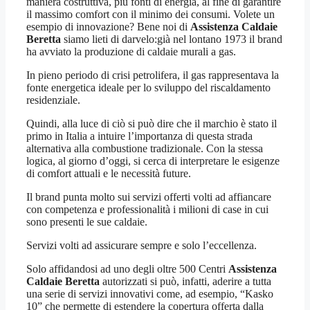
maniera costruttiva, più fonti di energia, al fine di garantire
il massimo comfort con il minimo dei consumi. Volete un
esempio di innovazione? Bene noi di
Assistenza Caldaie
Beretta
siamo lieti di darvelo:già nel lontano 1973 il brand
ha avviato la produzione di caldaie murali a gas.
In pieno periodo di crisi petrolifera, il gas rappresentava la
fonte energetica ideale per lo sviluppo del riscaldamento
residenziale.
Quindi, alla luce di ciò si può dire che il marchio è stato il
primo in Italia a intuire l’importanza di questa strada
alternativa alla combustione tradizionale. Con la stessa
logica, al giorno d’oggi, si cerca di interpretare le esigenze
di comfort attuali e le necessità future.
Il brand punta molto sui servizi offerti volti ad affiancare
con competenza e professionalità i milioni di case in cui
sono presenti le sue caldaie.
Servizi volti ad assicurare sempre e solo l’eccellenza.
Solo affidandosi ad uno degli oltre 500 Centri
Assistenza
Caldaie Beretta
autorizzati si può, infatti, aderire a tutta
una serie di servizi innovativi come, ad esempio, “Kasko
10” che permette di estendere la copertura offerta dalla