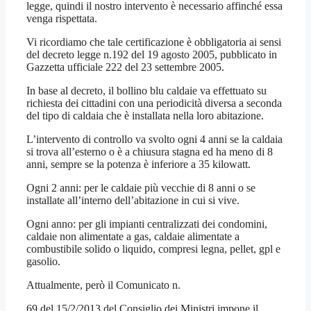
legge, quindi il nostro intervento è necessario affinché essa
venga rispettata.
Vi ricordiamo che tale certificazione è obbligatoria ai sensi
del decreto legge n.192 del 19 agosto 2005, pubblicato in
Gazzetta ufficiale 222 del 23 settembre 2005.
In base al decreto, il bollino blu caldaie va effettuato su
richiesta dei cittadini con una periodicità diversa a seconda
del tipo di caldaia che è installata nella loro abitazione.
L’intervento di controllo va svolto ogni 4 anni se la caldaia
si trova all’esterno o è a chiusura stagna ed ha meno di 8
anni, sempre se la potenza è inferiore a 35 kilowatt.
Ogni 2 anni: per le caldaie più vecchie di 8 anni o se
installate all’interno dell’abitazione in cui si vive.
Ogni anno: per gli impianti centralizzati dei condomini,
caldaie non alimentate a gas, caldaie alimentate a
combustibile solido o liquido, compresi legna, pellet, gpl e
gasolio.
Attualmente, però il Comunicato n.
69 del 15/2/2013 del Consiglio dei Ministri impone il