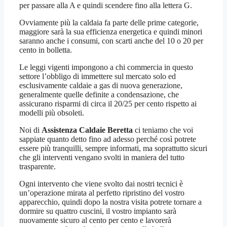
per passare alla A e quindi scendere fino alla lettera G.
Ovviamente più la caldaia fa parte delle prime categorie,
maggiore sarà la sua efficienza energetica e quindi minori
saranno anche i consumi, con scarti anche del 10 o 20 per
cento in bolletta.
Le leggi vigenti impongono a chi commercia in questo
settore l’obbligo di immettere sul mercato solo ed
esclusivamente caldaie a gas di nuova generazione,
generalmente quelle definite a condensazione, che
assicurano risparmi di circa il 20/25 per cento rispetto ai
modelli più obsoleti.
Noi di
Assistenza Caldaie Beretta
ci teniamo che voi
sappiate quanto detto fino ad adesso perché così potrete
essere più tranquilli, sempre informati, ma soprattutto sicuri
che gli interventi vengano svolti in maniera del tutto
trasparente.
Ogni intervento che viene svolto dai nostri tecnici è
un’operazione mirata al perfetto ripristino del vostro
apparecchio, quindi dopo la nostra visita potrete tornare a
dormire su quattro cuscini, il vostro impianto sarà
nuovamente sicuro al cento per cento e lavorerà