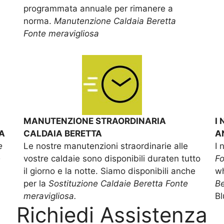
programmata annuale per rimanere a
norma.
Manutenzione Caldaia Beretta
Fonte meravigliosa
MANUTENZIONE STRAORDINARIA
I
A
CALDAIA BERETTA
A
e
Le nostre manutenzioni straordinarie alle
I 
e
vostre caldaie sono disponibili duraten tutto
Fo
il giorno e la notte. Siamo disponibili anche
wh
per la
Sostituzione Caldaie Beretta Fonte
Be
meravigliosa.
Bl
Richiedi Assistenza