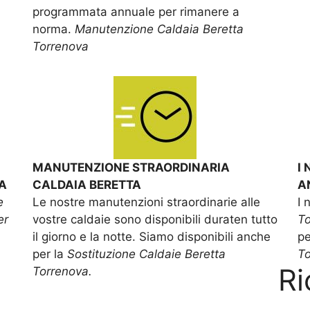
programmata annuale per rimanere a
norma.
Manutenzione Caldaia Beretta
Torrenova
MANUTENZIONE STRAORDINARIA
I
A
CALDAIA BERETTA
A
e
Le nostre manutenzioni straordinarie alle
I 
er
vostre caldaie sono disponibili duraten tutto
T
il giorno e la notte. Siamo disponibili anche
pe
per la
Sostituzione Caldaie Beretta
To
Ri
Torrenova.