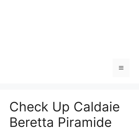
Vai
al
contenuto
Menu
Check Up Caldaie
Beretta Piramide