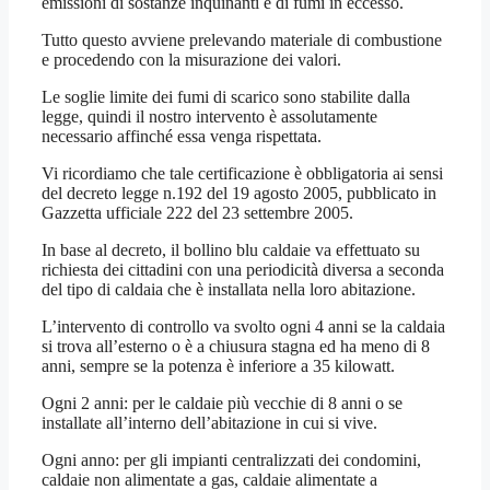
emissioni di sostanze inquinanti e di fumi in eccesso.
Tutto questo avviene prelevando materiale di combustione
e procedendo con la misurazione dei valori.
Le soglie limite dei fumi di scarico sono stabilite dalla
legge, quindi il nostro intervento è assolutamente
necessario affinché essa venga rispettata.
Vi ricordiamo che tale certificazione è obbligatoria ai sensi
del decreto legge n.192 del 19 agosto 2005, pubblicato in
Gazzetta ufficiale 222 del 23 settembre 2005.
In base al decreto, il bollino blu caldaie va effettuato su
richiesta dei cittadini con una periodicità diversa a seconda
del tipo di caldaia che è installata nella loro abitazione.
L’intervento di controllo va svolto ogni 4 anni se la caldaia
si trova all’esterno o è a chiusura stagna ed ha meno di 8
anni, sempre se la potenza è inferiore a 35 kilowatt.
Ogni 2 anni: per le caldaie più vecchie di 8 anni o se
installate all’interno dell’abitazione in cui si vive.
Ogni anno: per gli impianti centralizzati dei condomini,
caldaie non alimentate a gas, caldaie alimentate a