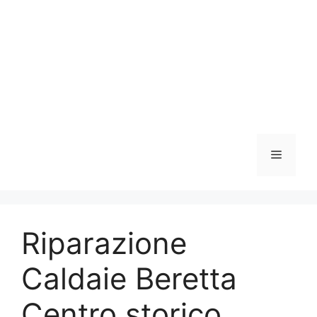
Vai
al
contenuto
Menu
Riparazione
Caldaie Beretta
Centro storico